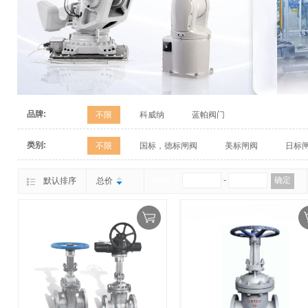
品牌:
不限
科威纳
蓝帕阀门
类别:
不限
国标，德标闸阀
美标闸阀
日标
MXN.＄
-
确定
默认排序
总价