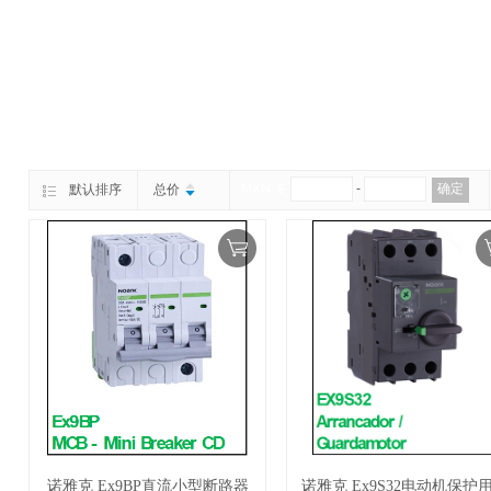
MXN.＄
-
确定
默认排序
总价
诺雅克 Ex9BP直流小型断路器
诺雅克 Ex9S32电动机保护