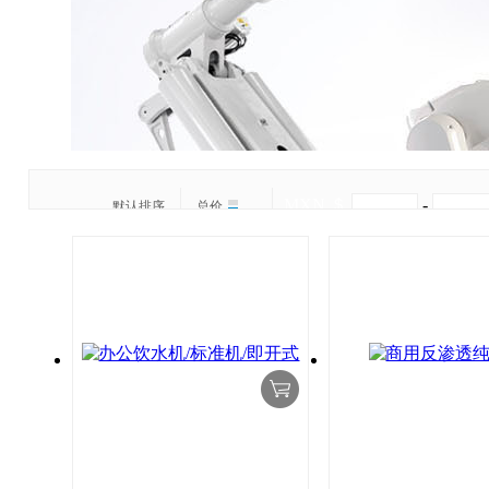
MXN.＄
-
默认排序
总价