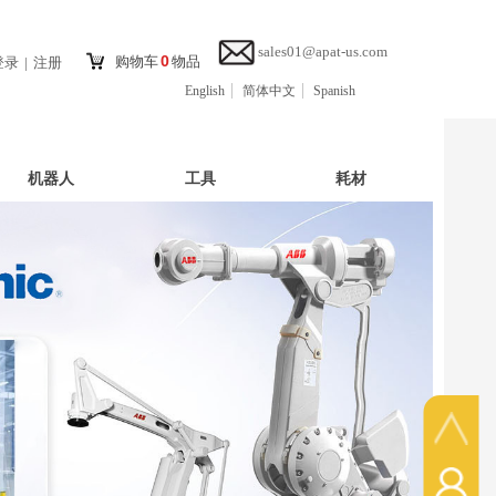
sales01@apat-us.com
0
购物车
物品
登录
|
注册
English
简体中文
Spanish
机器人
工具
耗材