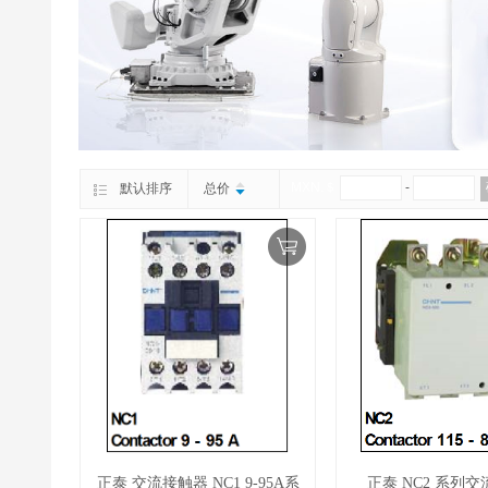
MXN.＄
-
默认排序
总价
正泰 交流接触器 NC1 9-95A系
正泰 NC2 系列