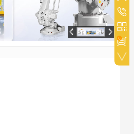
+528113
0
手机扫一扫