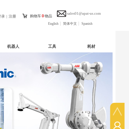
sales01@apat-us.com
0
购物车
物品
登录
|
注册
English
简体中文
Spanish
机器人
工具
耗材