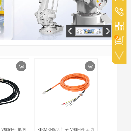
+528113
0
手机扫一扫
子 V90附件 抱闸
SIEMENS/西门子 V90附件 动力