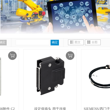
确定
确定
图文
全图
90附件 C2
设定值插头 用于连接
SIEMENS/西门