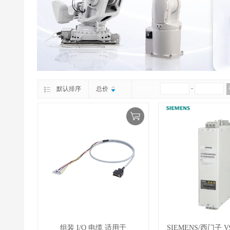
MXN.＄
-
默认排序
总价
组装 I/O 电缆 适用于
SIEMENS/西门子 V