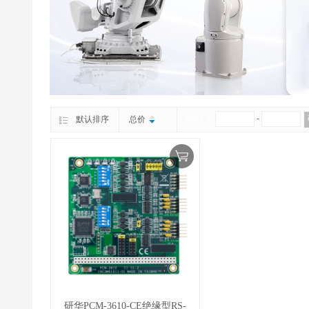
MXN.＄
-
默认排序
总价
研华PCM-3610-CE绝缘型RS-