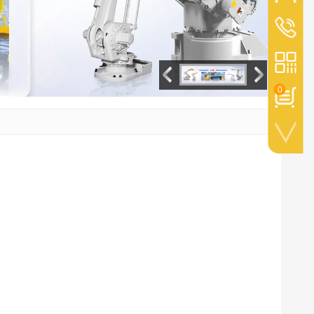
+528113
0
手机扫一扫