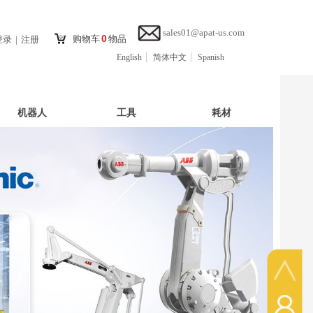
sales01@apat-us.com
0
购物车
物品
登录
|
注册
English
简体中文
Spanish
机器人
工具
耗材