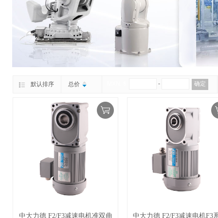
MXN.＄
-
确定
默认排序
总价
中大力德 F2/F3减速电机准双曲
中大力德 F2/F3减速电机F3