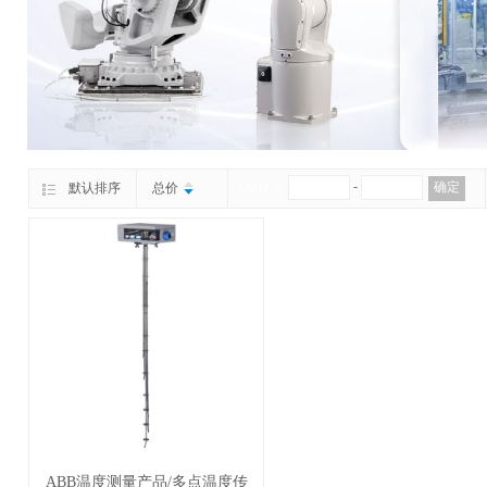
MXN.＄
-
确定
默认排序
总价
ABB温度测量产品/多点温度传