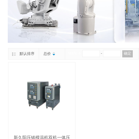
MXN.＄
-
确定
默认排序
总价
新久阳压铸模温机双机一体压