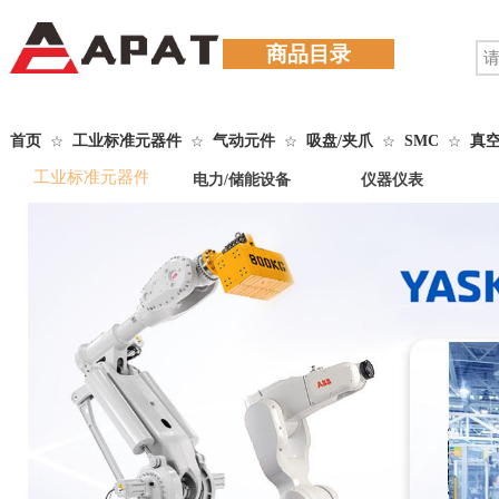
商品目录
首页
工业标准元器件
气动元件
吸盘/夹爪
SMC
真
☆
☆
☆
☆
☆
工业标准元器件
电力/储能设备
仪器仪表